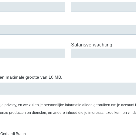
Salarisverwachting
een maximale grootte van 10 MB.
e privacy, en we zullen je persoonlijke informatie alleen gebruiken om je account
en, en andere inhoud die je interessant zou kunnen vinden. Als je ermee instemt dat wij contact met je opnemen, vin
 Gerhardt Braun.